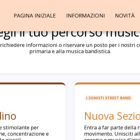
PAGINA INIZIALE
INFORMAZIONI
NOVITÀ
egli il tuo percorso music
ichiedere informazioni o riservare un posto per i nostri co
primaria e alla musica bandistica.
I SONISTI STREET BAND
lino
Nuova Sezio
e stimolante per
Entra a far parte della 
ne, concentrazione e
movimento. Unisciti all
da piccoli.
energia e musica d'insi