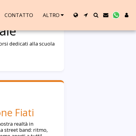
CONTATTO
ALTRO
ale
rsi dedicati alla scuola
ne Fiati
nostra realtà in
a street band: ritmo,
eme aperti a tutti!