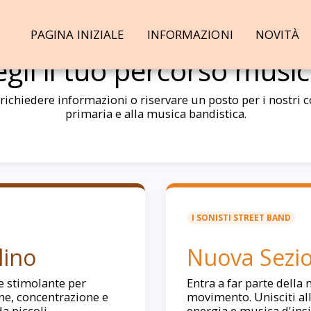
PAGINA INIZIALE
INFORMAZIONI
NOVITÀ
egli il tuo percorso music
ichiedere informazioni o riservare un posto per i nostri co
primaria e alla musica bandistica.
I SONISTI STREET BAND
lino
Nuova Sezio
e stimolante per
Entra a far parte della 
ne, concentrazione e
movimento. Unisciti all
da piccoli.
energia e musica d'insi