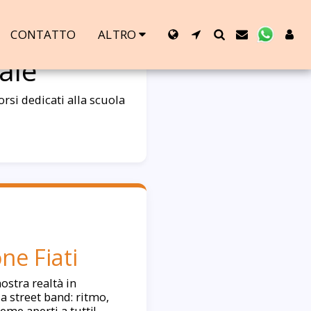
CONTATTO
ALTRO
ale
rsi dedicati alla scuola
ne Fiati
nostra realtà in
a street band: ritmo,
eme aperti a tutti!