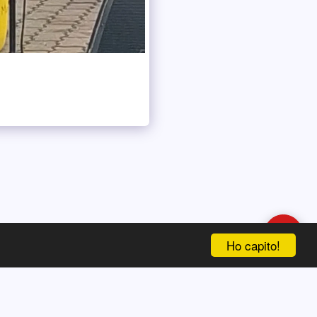
Ciao , come posso aiutarti?
Ho capito!