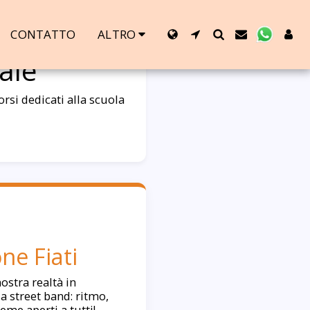
CONTATTO
ALTRO
ale
rsi dedicati alla scuola
ne Fiati
nostra realtà in
a street band: ritmo,
eme aperti a tutti!