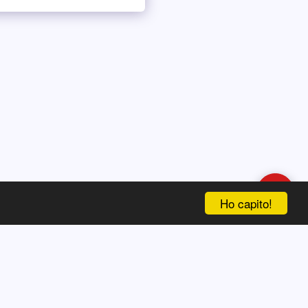
Ciao , come posso aiutarti?
Ho capito!