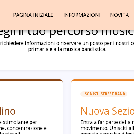
PAGINA INIZIALE
INFORMAZIONI
NOVITÀ
egli il tuo percorso music
ichiedere informazioni o riservare un posto per i nostri co
primaria e alla musica bandistica.
I SONISTI STREET BAND
lino
Nuova Sezio
e stimolante per
Entra a far parte della 
ne, concentrazione e
movimento. Unisciti all
da piccoli.
energia e musica d'insi