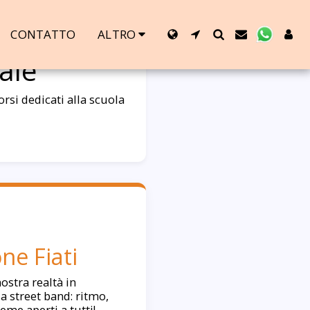
CONTATTO
ALTRO
ale
rsi dedicati alla scuola
ne Fiati
nostra realtà in
a street band: ritmo,
eme aperti a tutti!