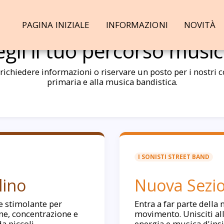
PAGINA INIZIALE
INFORMAZIONI
NOVITÀ
egli il tuo percorso music
ichiedere informazioni o riservare un posto per i nostri co
primaria e alla musica bandistica.
I SONISTI STREET BAND
lino
Nuova Sezio
e stimolante per
Entra a far parte della 
ne, concentrazione e
movimento. Unisciti all
da piccoli.
energia e musica d'insi