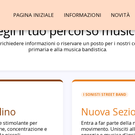
PAGINA INIZIALE
INFORMAZIONI
NOVITÀ
egli il tuo percorso music
ichiedere informazioni o riservare un posto per i nostri co
primaria e alla musica bandistica.
I SONISTI STREET BAND
lino
Nuova Sezio
e stimolante per
Entra a far parte della 
ne, concentrazione e
movimento. Unisciti all
da piccoli.
energia e musica d'insi