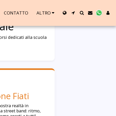
CONTATTO
ALTRO
ale
rsi dedicati alla scuola
ne Fiati
nostra realtà in
a street band: ritmo,
eme aperti a tutti!